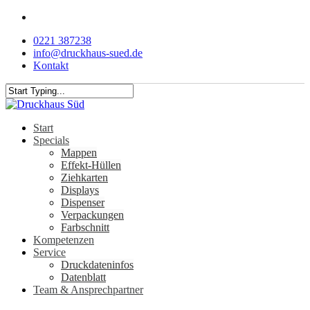
Skip
facebook
to
0221 387238
main
info@druckhaus-sued.de
content
Kontakt
Close
Search
Menu
Start
Specials
Mappen
Effekt-Hüllen
Ziehkarten
Displays
Dispenser
Verpackungen
Farbschnitt
Kompetenzen
Service
Druckdateninfos
Datenblatt
Team & Ansprechpartner