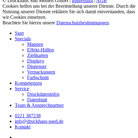
© Druckhaus Süd Medien GmbH |
Impressum
|
AGB
Cookies helfen uns bei der Bereitstellung unserer Dienste. Durch die
Nutzung unserer Dienste erklären Sie sich damit einverstanden, dass
wir Cookies einsetzen.
Beachten Sie hierzu unsere
Datenschutzbestimmungen
.
Close
Start
Menu
Specials
Mappen
Effekt-Hüllen
Ziehkarten
Displays
Dispenser
Verpackungen
Farbschnitt
Kompetenzen
Service
Druckdateninfos
Datenblatt
Team & Ansprechpartner
0221 387238
info@druckhaus-sued.de
Kontakt
facebook