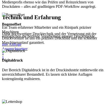
Medienprofis ebenso wie das Prüfen und Reinzeichnen von
Druckdaten – alles auf gradlinigen PDF-Workflow ausgelegt.
Technik und Erfahrung
Bogenoffset
Ein Team erfahrener Mitarbeiter und ein Rüstpark präziser
Maschinen
Dank hochwertiger Drucktechnik und der Vernetzung mit der
ermöglichen die perfekte Verarbeitung unserer Druckobjekte.
Druckvorstufe ist uns ein präzises Druckbild und ein schneller
Maschinenanlauf garantiert.
Ihre Anfrage
Ansprechpartner
1
1
Digitaldruck
Der Bereich Digitaldruck ist in der Druckindustrie mittlerweile ein
unverzichtbarer Bestandteil. Es lassen sich kleine Auflagen
kostengünstig realisieren.