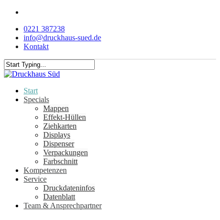
Skip
facebook
to
0221 387238
main
info@druckhaus-sued.de
content
Kontakt
Close
Search
Menu
Start
Specials
Mappen
Effekt-Hüllen
Ziehkarten
Displays
Dispenser
Verpackungen
Farbschnitt
Kompetenzen
Service
Druckdateninfos
Datenblatt
Team & Ansprechpartner