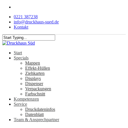
Skip
facebook
to
0221 387238
main
info@druckhaus-sued.de
content
Kontakt
Close
Search
Menu
Start
Specials
Mappen
Effekt-Hüllen
Ziehkarten
Displays
Dispenser
Verpackungen
Farbschnitt
Kompetenzen
Service
Druckdateninfos
Datenblatt
Team & Ansprechpartner