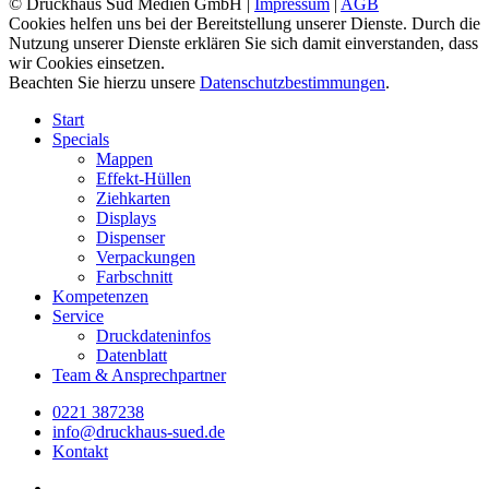
© Druckhaus Süd Medien GmbH |
Impressum
|
AGB
Cookies helfen uns bei der Bereitstellung unserer Dienste. Durch die
Nutzung unserer Dienste erklären Sie sich damit einverstanden, dass
wir Cookies einsetzen.
Beachten Sie hierzu unsere
Datenschutzbestimmungen
.
Close
Start
Menu
Specials
Mappen
Effekt-Hüllen
Ziehkarten
Displays
Dispenser
Verpackungen
Farbschnitt
Kompetenzen
Service
Druckdateninfos
Datenblatt
Team & Ansprechpartner
0221 387238
info@druckhaus-sued.de
Kontakt
facebook